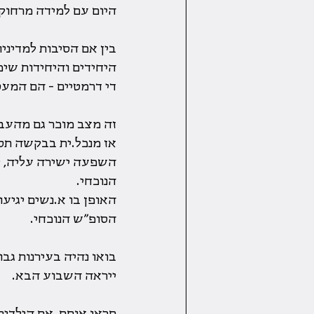
היום עם למידה מרחוק 
בין אם הסיבות למדיניו
היחידים והיחידות שיכ
די דרמטיים - הם המעס
זה מצב מוכר גם מהעבר
אז מנכל.ית בבקשה תסת
השפעה ישירה עליה, יש
הנוכחי.
האופן בו א.נשים יגיע
הסופ״ש הנוכחי.
בואו נהיה בעירנות גב
ייראה השבוע הבא.
תראו אותם, את הילדים