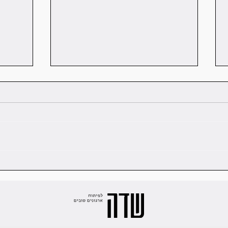
על מרחבי 
זיכרון ניהולי: למה אי אפשר לנהל "עוד סבב" באותו האופן