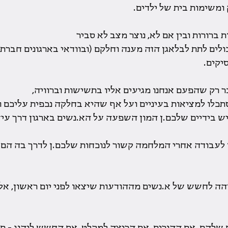
ומשימות בית של ילדים.
ת ברורות ובין אם לא, נוצר מצב לא סביר
ולים לתת לבלאגן הזה מענה וחלקם (ובוודאי בארגונים חברתי
יקים.
 רק שהפעם אנחנו מגיעים אליו בתשישות וברוויה,
כלו למציאות בעיניים ועל אף שהיא בחלקה נכפית עליכם וא
 בידיים שלכם.ן המון השפעה על הא.נשים בארגון דרך עיצ
ו לעבודה אחרי המלחמה קשור לנוכחות שלכם.ן לדרך בה הם י
והה לחשש של א.נשים מההודעות שיצאו לפני יום ראשון, אלו
 שלהם, את ההורים, את הריצה למקלט, את החשש לנהוג - תז