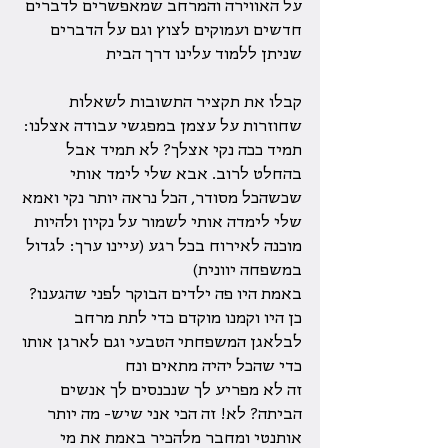
על האווירה והמרחב שמאפשרים לדברים 
חדשים ועמוקים לצוץ וגם על הדברים 
שניתן ללמוד עלינו דרך הבית
קבלו את תקציר התשובות לשאלות 
שחוזרות על עצמן במפגשי עבודה אצלנו:
תמיד ככה נקי אצלך? לא תמיד אבל 
בהחלט לרוב. אבא שלי לימד אותי 
שכשהכל מסודר, הכל נראה יותר נקי ואמא 
שלי לימדה אותי לשמור על נקיון ולהיות 
מוכנה לאירוח בכל רגע (עיינו ערך: לגדול 
במשפחה יוונית)
באמת היו פה ילדים הבוקר לפני שהגענו? 
כן היו וקמנו מוקדם כדי לתת מרחב 
לבלאגן המשפחתי הטבעי וגם לארגן אותו 
כדי שהכל יהיה מתאים ונח
זה לא מפריע לך שנכנסים לך אנשים 
הביתה? לא! זה הכי אני שיש- מה יותר 
אותנטי ומחבר מלהכיר באמת את מי 