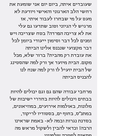
שעובדים איתה, ביום יום אני שומעת את 
רחשי הלב הארגוני והאישי ויודעת לא 
מעט על מי שבחרו לעבוד איתי, אז 
מרגיש לי הגיוני וטוב שתדעו גם עלי
את לא צריכה הפרדה? בטח שצריכה ויש 
זמנים לכל דבר וסימון ייעודי ביומן לכל 
דבר מקצועי שנכנס אלינו הביתה
את עובדת רק מהבית? ברור שלא, מכל 
מקום. הבית מיועד אך ורק למה שהסטינג 
של הבית יועיל לו ורק למה שנח לנו 
להכניס הביתה
מרחבי עבודה שהם גם וגם יכולים להיות 
בבתים ויכולים להיות בחדרי ישיבות של 
מלונות, באולמות אירועים, במוזיאונים, 
במתנ״ס, בחוף ים, בסטודיו לריקוד, 
בסדנת נגרות ובמה לא- באמת שראינו 
הרבה! וכדאי להבין ולשקול מראש מה 
מתאים למטרה שלפנינו